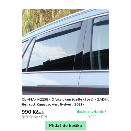
CLI-MA-M2238 - Ofuky oken (deflektory) - ZADNÍ,
Renault Kangoo, Van, 5-dveř., 2021-
990 Kč
dodání obvykle do 3
/
pár
týdnů
818 Kč
bez DPH
Přidat do košíku