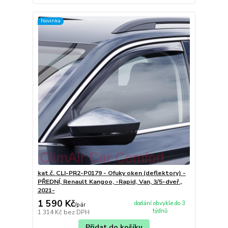
Novinka
kat.č. CLI-PR2-P0179 - Ofuky oken (deflektory) -
PŘEDNÍ, Renault Kangoo, -Rapid, Van, 3/5-dveř.,
2021-
1 590 Kč
dodání obvykle do 3
/
pár
týdnů
1 314 Kč
bez DPH
Přidat do košíku