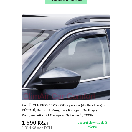
kat.č. CLI-PR2-3575 - Ofuky oken (deflektory) -
PŘEDNÍ, Renault Kangoo / Kangoo Be Pop /
Kangoo, -Rapid Campus, 3/5-dveř., 2008-
1 590 Kč
dodání obvykle do 3
/
pár
týdnů
1 314 Kč
bez DPH