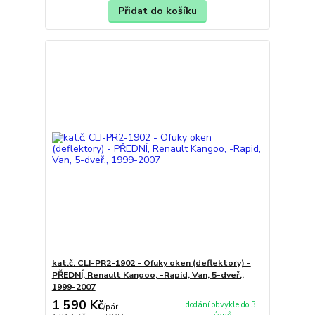
Přidat do košíku
kat.č. CLI-PR2-1902 - Ofuky oken (deflektory) -
PŘEDNÍ, Renault Kangoo, -Rapid, Van, 5-dveř.,
1999-2007
1 590 Kč
dodání obvykle do 3
/
pár