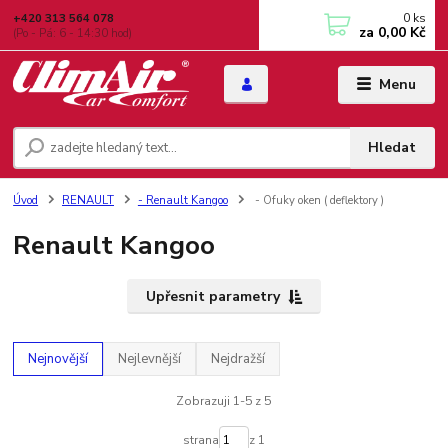
0
ks
+420 313 564 078
za
0,00 Kč
(Po - Pá: 6 - 14:30 hod)
Menu
Hledat
Úvod
RENAULT
- Renault Kangoo
- Ofuky oken ( deflektory )
Renault Kangoo
Upřesnit parametry
Nejnovější
Nejlevnější
Nejdražší
Zobrazuji 1-5 z 5
strana
z 1