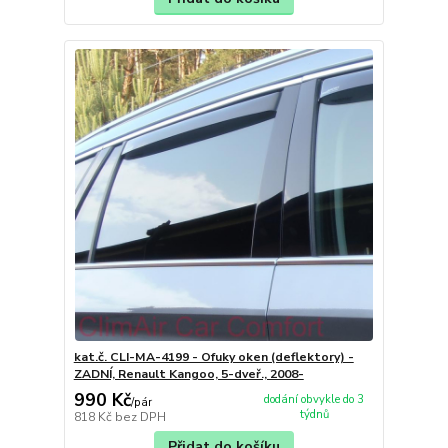
kat.č. CLI-MA-4199 - Ofuky oken (deflektory) -
ZADNÍ, Renault Kangoo, 5-dveř., 2008-
990 Kč
dodání obvykle do 3
/
pár
týdnů
818 Kč
bez DPH
Přidat do košíku