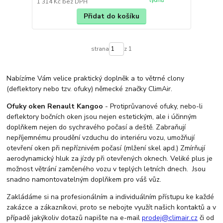
týdnů
1 314 Kč
bez DPH
Přidat do košíku
strana
z 1
Nabízíme Vám velice praktický doplněk a to větrné clony
(deflektory nebo tzv. ofuky) německé značky ClimAir.
Ofuky oken Renault Kangoo
- Protiprůvanové ofuky, nebo-li
deflektory bočních oken jsou nejen estetickým, ale i účinným
doplňkem nejen do sychravého počasí a deště. Zabraňují
nepříjemnému proudění vzduchu do interiéru vozu, umožňují
otevření oken při nepříznivém počasí (mlžení skel apd.) Zmírňují
aerodynamický hluk za jízdy při otevřených oknech. Veliké plus je
možnost větrání zamčeného vozu v teplých letních dnech. Jsou
snadno namontovatelným doplňkem pro váš vůz.
Zakládáme si na profesionálním a individuálním přístupu ke každé
zakázce a zákazníkovi, proto se nebojte využít našich kontaktů a v
případě jakýkoliv dotazů napište na e-mail
prodej@climair.cz
či od