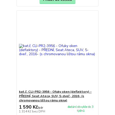
kat.č. CLI-PR2-3956 - Ofuky oken (deflektory) -
PŘEDNÍ, Seat Ateca, SUV, 5-dveř., 2016- (s
chromovanou lištou rámu okna)
1 590 Kč
dodání obvykle do 3
/
pár
týdnů
1 314 Kč
bez DPH