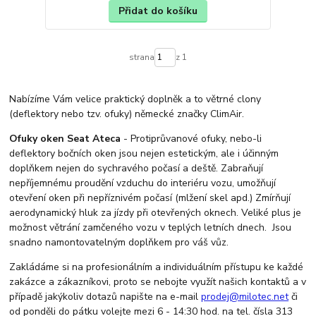
Přidat do košíku
strana
z 1
Nabízíme Vám velice praktický doplněk a to větrné clony
(deflektory nebo tzv. ofuky) německé značky ClimAir.
Ofuky oken Seat Ateca
- Protiprůvanové ofuky, nebo-li
deflektory bočních oken jsou nejen estetickým, ale i účinným
doplňkem nejen do sychravého počasí a deště. Zabraňují
nepříjemnému proudění vzduchu do interiéru vozu, umožňují
otevření oken při nepříznivém počasí (mlžení skel apd.) Zmírňují
aerodynamický hluk za jízdy při otevřených oknech. Veliké plus je
možnost větrání zamčeného vozu v teplých letních dnech. Jsou
snadno namontovatelným doplňkem pro váš vůz.
Zakládáme si na profesionálním a individuálním přístupu ke každé
zakázce a zákazníkovi, proto se nebojte využít našich kontaktů a v
případě jakýkoliv dotazů napište na e-mail
prodej@milotec.net
či
od ponděli do pátku volejte mezi 6 - 14:30 hod. na tel. čísla 313