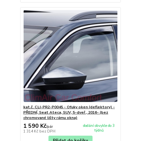
kat.č. CLI-PR2-P0045 - Ofuky oken (deflektory) -
PŘEDNÍ, Seat Ateca, SUV, 5-dveř., 2016- (bez
chromované lišty rámu okna)
1 590 Kč
dodání obvykle do 3
/
pár
týdnů
1 314 Kč
bez DPH
Přidat do košíku