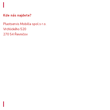
Kde nás najdete
Kde nás najdete?
Plastservis Mobilla spol.s r.o.
Vrchlického 520
270 54 Řevničov
Kontakty