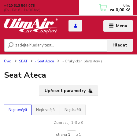
0
ks
+420 313 564 078
za
0,00 Kč
(Po - Pá: 6 - 14:30 hod)
Menu
Hledat
Úvod
SEAT
- Seat Ateca
- Ofuky oken ( deflektory )
Seat Ateca
Upřesnit parametry
Nejnovější
Nejlevnější
Nejdražší
Zobrazuji 1-3 z 3
strana
z 1