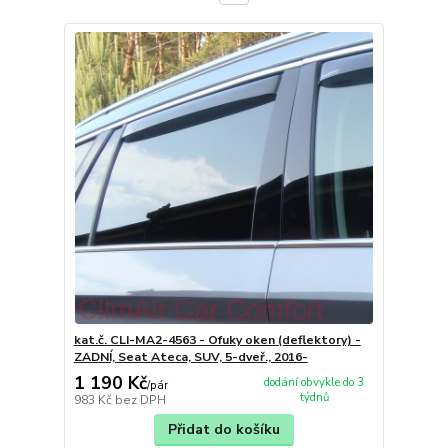
kat.č. CLI-MA2-4563 - Ofuky oken (deflektory) -
ZADNÍ, Seat Ateca, SUV, 5-dveř., 2016-
1 190 Kč
dodání obvykle do 3
/
pár
týdnů
983 Kč
bez DPH
Přidat do košíku