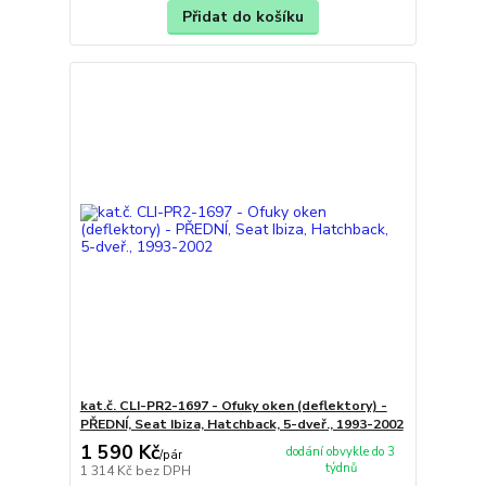
Přidat do košíku
kat.č. CLI-PR2-1697 - Ofuky oken (deflektory) -
PŘEDNÍ, Seat Ibiza, Hatchback, 5-dveř., 1993-2002
1 590 Kč
dodání obvykle do 3
/
pár
týdnů
1 314 Kč
bez DPH