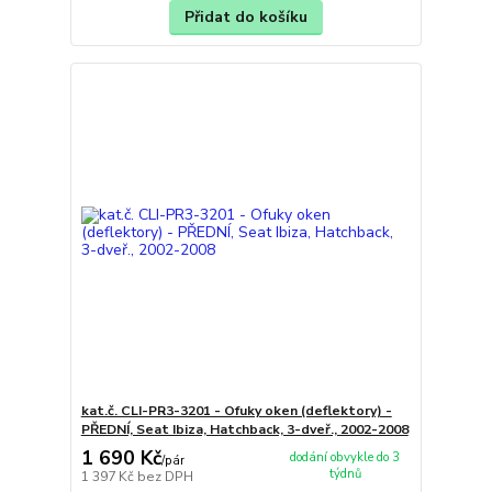
Přidat do košíku
kat.č. CLI-PR3-3201 - Ofuky oken (deflektory) -
PŘEDNÍ, Seat Ibiza, Hatchback, 3-dveř., 2002-2008
1 690 Kč
dodání obvykle do 3
/
pár
týdnů
1 397 Kč
bez DPH