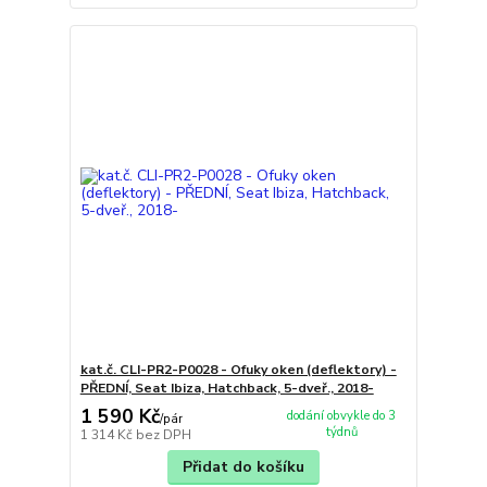
kat.č. CLI-PR2-P0028 - Ofuky oken (deflektory) -
PŘEDNÍ, Seat Ibiza, Hatchback, 5-dveř., 2018-
1 590 Kč
dodání obvykle do 3
/
pár
týdnů
1 314 Kč
bez DPH
Přidat do košíku