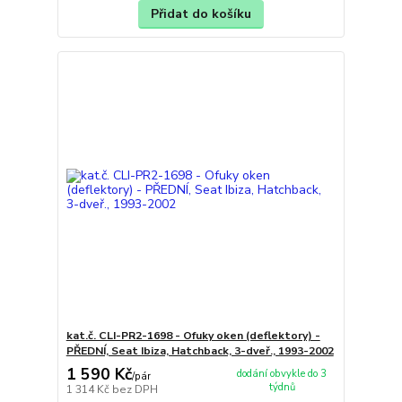
Přidat do košíku
kat.č. CLI-PR2-1698 - Ofuky oken (deflektory) -
PŘEDNÍ, Seat Ibiza, Hatchback, 3-dveř., 1993-2002
1 590 Kč
dodání obvykle do 3
/
pár
týdnů
1 314 Kč
bez DPH