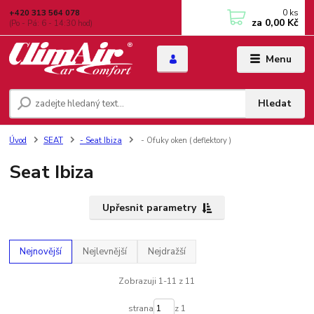
0
ks
+420 313 564 078
za
0,00 Kč
(Po - Pá: 6 - 14:30 hod)
Menu
Hledat
Úvod
SEAT
- Seat Ibiza
- Ofuky oken ( deflektory )
Seat Ibiza
Upřesnit parametry
Nejnovější
Nejlevnější
Nejdražší
Zobrazuji 1-11 z 11
strana
z 1