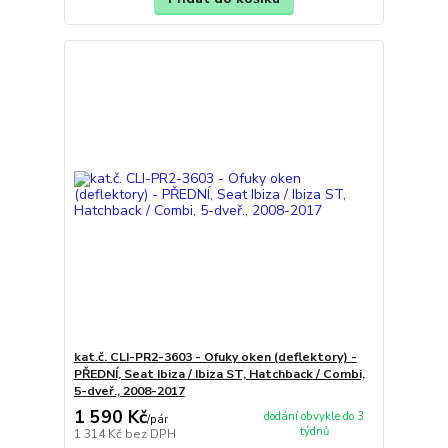
kat.č. CLI-PR2-3603 - Ofuky oken (deflektory) -
PŘEDNÍ, Seat Ibiza / Ibiza ST, Hatchback / Combi,
5-dveř., 2008-2017
1 590 Kč
dodání obvykle do 3
/
pár
týdnů
1 314 Kč
bez DPH