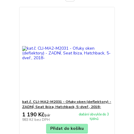
kat.č. CLI-MA2-M2031 - Ofuky oken (deflektory) -
ZADNÍ, Seat Ibiza, Hatchback, 5-dveř., 2018-
1 190 Kč
dodání obvykle do 3
/
pár
týdnů
983 Kč
bez DPH
Přidat do košíku