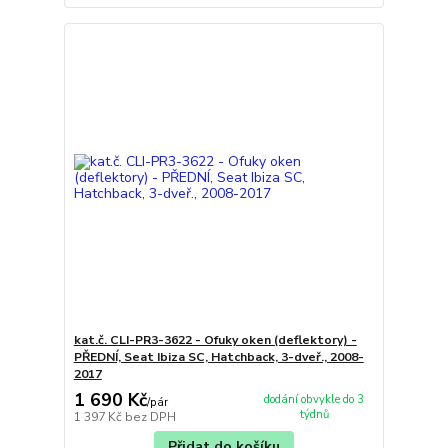
kat.č. CLI-PR3-3622 - Ofuky oken (deflektory) -
PŘEDNÍ, Seat Ibiza SC, Hatchback, 3-dveř., 2008-
2017
1 690 Kč
dodání obvykle do 3
/
pár
týdnů
1 397 Kč
bez DPH
Přidat do košíku