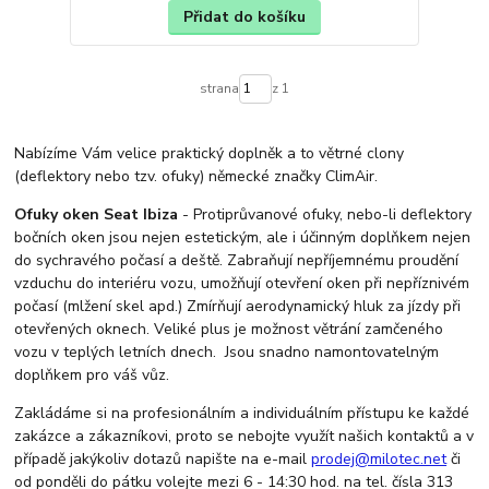
Přidat do košíku
strana
z 1
Nabízíme Vám velice praktický doplněk a to větrné clony
(deflektory nebo tzv. ofuky) německé značky ClimAir.
Ofuky oken Seat Ibiza
- Protiprůvanové ofuky, nebo-li deflektory
bočních oken jsou nejen estetickým, ale i účinným doplňkem nejen
do sychravého počasí a deště. Zabraňují nepříjemnému proudění
vzduchu do interiéru vozu, umožňují otevření oken při nepříznivém
počasí (mlžení skel apd.) Zmírňují aerodynamický hluk za jízdy při
otevřených oknech. Veliké plus je možnost větrání zamčeného
vozu v teplých letních dnech. Jsou snadno namontovatelným
doplňkem pro váš vůz.
Zakládáme si na profesionálním a individuálním přístupu ke každé
zakázce a zákazníkovi, proto se nebojte využít našich kontaktů a v
případě jakýkoliv dotazů napište na e-mail
prodej@milotec.net
či
od ponděli do pátku volejte mezi 6 - 14:30 hod. na tel. čísla 313