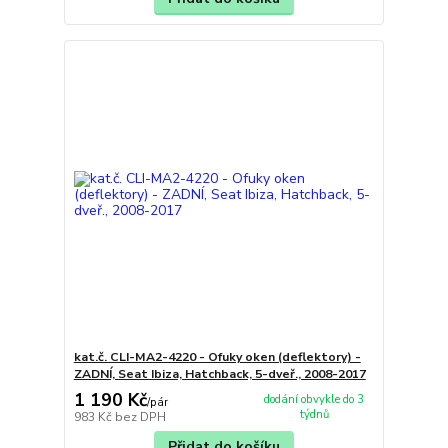
kat.č. CLI-MA2-4220 - Ofuky oken (deflektory) -
ZADNÍ, Seat Ibiza, Hatchback, 5-dveř., 2008-2017
1 190 Kč
dodání obvykle do 3
/
pár
týdnů
983 Kč
bez DPH
Přidat do košíku