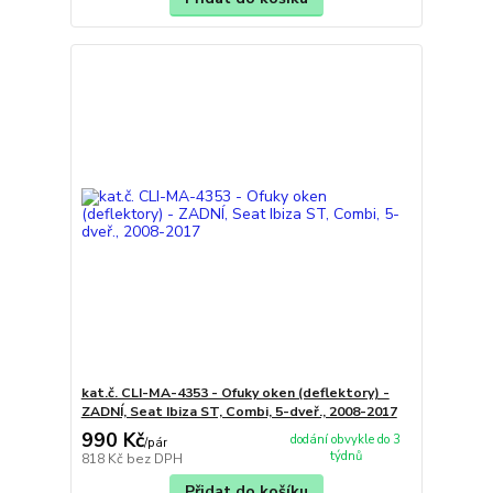
kat.č. CLI-MA-4353 - Ofuky oken (deflektory) -
ZADNÍ, Seat Ibiza ST, Combi, 5-dveř., 2008-2017
990 Kč
dodání obvykle do 3
/
pár
týdnů
818 Kč
bez DPH
Přidat do košíku