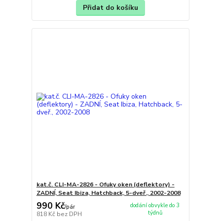
Přidat do košíku
kat.č. CLI-MA-2826 - Ofuky oken (deflektory) -
ZADNÍ, Seat Ibiza, Hatchback, 5-dveř., 2002-2008
990 Kč
dodání obvykle do 3
/
pár
týdnů
818 Kč
bez DPH