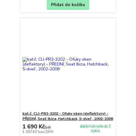
Přidat do košíku
kat.č. CLI-PR3-3202 - Ofuky oken (deflektory) -
PŘEDNÍ, Seat Ibiza, Hatchback, 5-dveř., 2002-2008
1 690 Kč
dodání obvykle do 3
/
pár
týdnů
1 397 Kč
bez DPH