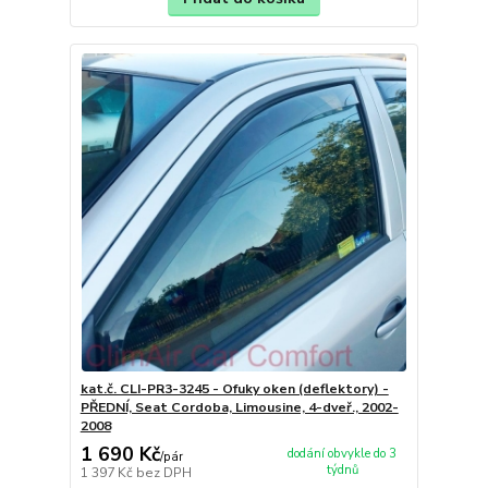
kat.č. CLI-PR3-3245 - Ofuky oken (deflektory) -
PŘEDNÍ, Seat Cordoba, Limousine, 4-dveř., 2002-
2008
1 690 Kč
dodání obvykle do 3
/
pár
týdnů
1 397 Kč
bez DPH