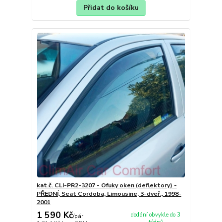
Přidat do košíku
kat.č. CLI-PR2-3207 - Ofuky oken (deflektory) -
PŘEDNÍ, Seat Cordoba, Limousine, 3-dveř., 1998-
2001
1 590 Kč
dodání obvykle do 3
/
pár