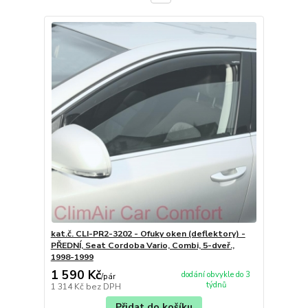
kat.č. CLI-PR2-3202 - Ofuky oken (deflektory) -
PŘEDNÍ, Seat Cordoba Vario, Combi, 5-dveř.,
1998-1999
1 590 Kč
dodání obvykle do 3
/
pár
týdnů
1 314 Kč
bez DPH
Přidat do košíku