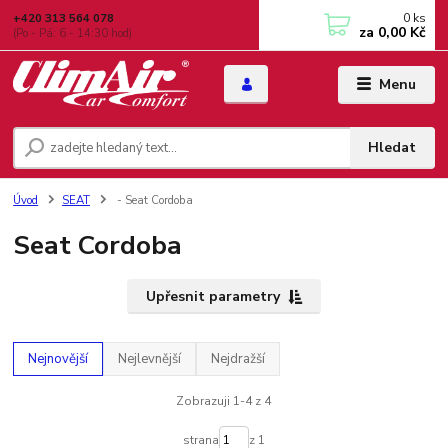
0
ks
+420 313 564 078
za
0,00 Kč
(Po - Pá: 6 - 14:30 hod)
Menu
Hledat
Úvod
SEAT
- Seat Cordoba
Seat Cordoba
Upřesnit parametry
Nejnovější
Nejlevnější
Nejdražší
Zobrazuji 1-4 z 4
strana
z 1