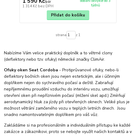
1 590 Kč
dodání obvykle do 3
/
pár
týdnů
1 314 Kč
bez DPH
Přidat do košíku
strana
z 1
Nabízíme Vám velice praktický doplněk a to větrné clony
(deflektory nebo tzv. ofuky) německé značky ClimAir.
Ofuky oken Seat Cordoba
- Protiprůvanové ofuky, nebo-li
deflektory bočních oken jsou nejen estetickým, ale i účinným
doplňkem nejen do sychravého počasí a deště. Zabraňují
nepříjemnému proudění vzduchu do interiéru vozu, umožňují
otevření oken při nepříznivém počasí (mlžení skel apd.) Zmírňují
aerodynamický hluk za jízdy při otevřených oknech. Veliké plus je
možnost větrání zamčeného vozu v teplých letních dnech. Jsou
snadno namontovatelným doplňkem pro váš vůz.
Zakládáme si na profesionálním a individuálním přístupu ke každé
zakázce a zákazníkovi, proto se nebojte využít našich kontaktů a v