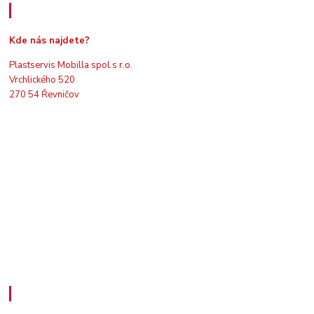
Kde nás najdete
Kde nás najdete?
Plastservis Mobilla spol.s r.o.
Vrchlického 520
270 54 Řevničov
Kontakty