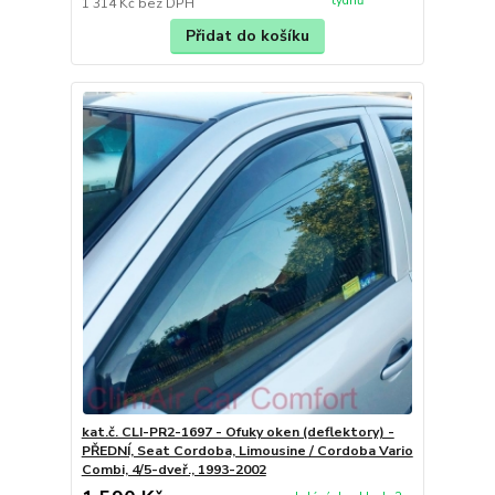
týdnů
1 314 Kč
bez DPH
Přidat do košíku
kat.č. CLI-PR2-1697 - Ofuky oken (deflektory) -
PŘEDNÍ, Seat Cordoba, Limousine / Cordoba Vario
Combi, 4/5-dveř., 1993-2002