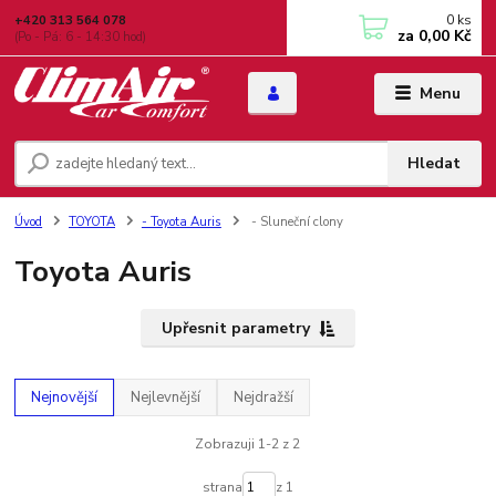
0
ks
+420 313 564 078
za
0,00 Kč
(Po - Pá: 6 - 14:30 hod)
Menu
Hledat
Úvod
TOYOTA
- Toyota Auris
- Sluneční clony
Toyota Auris
Upřesnit parametry
Nejnovější
Nejlevnější
Nejdražší
Zobrazuji 1-2 z 2
strana
z 1