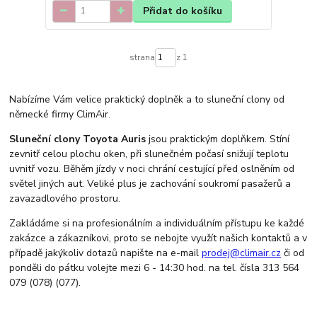
Přidat do košíku
strana
z 1
Nabízíme Vám velice praktický doplněk a to sluneční clony od
německé firmy ClimAir.
Sluneční clony Toyota Auris
jsou praktickým doplňkem. Stíní
zevnitř celou plochu oken, při slunečném počasí snižují teplotu
uvnitř vozu. Běhěm jízdy v noci chrání cestující před oslněním od
světel jiných aut. Veliké plus je zachování soukromí pasažerů a
zavazadlového prostoru.
Zakládáme si na profesionálním a individuálním přístupu ke každé
zakázce a zákazníkovi, proto se nebojte využít našich kontaktů a v
případě jakýkoliv dotazů napište na e-mail
prodej@climair.cz
či od
ponděli do pátku volejte mezi 6 - 14:30 hod. na tel. čísla 313 564
079 (078) (077).