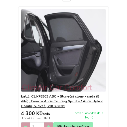
kat.č. CLI-78363 ABC - Sluneční clony - sada (5
dílů), Toyota Auris Touring Sports / Auris Hybrid,
Combi, 5-dveř., 2013-2019
4 300 Kč
dodání obvykle do 3
/
sada
týdnů
3 554 Kč
bez DPH
Přidat do košíku