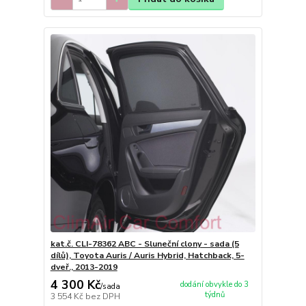
kat.č. CLI-78362 ABC - Sluneční clony - sada (5
dílů), Toyota Auris / Auris Hybrid, Hatchback, 5-
dveř., 2013-2019
4 300 Kč
dodání obvykle do 3
/
sada
týdnů
3 554 Kč
bez DPH