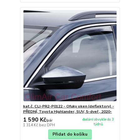
kat.č. CLI-PR2-P0122 - Ofuky oken (deflektory) -
PŘEDNÍ, Toyota Highlander, SUV, 5-dveř., 2020-
1 590 Kč
dodání obvykle do 3
/
pár
týdnů
1 314 Kč
bez DPH
Přidat do košíku