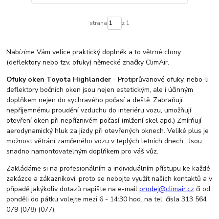
strana
z 1
Nabízíme Vám velice praktický doplněk a to větrné clony
(deflektory nebo tzv. ofuky) německé značky ClimAir.
Ofuky oken Toyota Highlander
- Protiprůvanové ofuky, nebo-li
deflektory bočních oken jsou nejen estetickým, ale i účinným
doplňkem nejen do sychravého počasí a deště. Zabraňují
nepříjemnému proudění vzduchu do interiéru vozu, umožňují
otevření oken při nepříznivém počasí (mlžení skel apd.) Zmírňují
aerodynamický hluk za jízdy při otevřených oknech. Veliké plus je
možnost větrání zamčeného vozu v teplých letních dnech. Jsou
snadno namontovatelným doplňkem pro váš vůz.
Zakládáme si na profesionálním a individuálním přístupu ke každé
zakázce a zákazníkovi, proto se nebojte využít našich kontaktů a v
případě jakýkoliv dotazů napište na e-mail
prodej@climair.cz
či od
ponděli do pátku volejte mezi 6 - 14:30 hod. na tel. čísla 313 564
079 (078) (077).