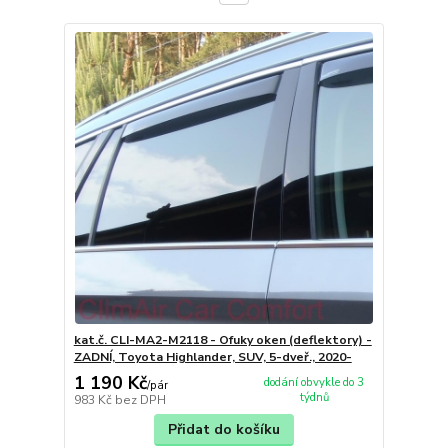
kat.č. CLI-MA2-M2118 - Ofuky oken (deflektory) -
ZADNÍ, Toyota Highlander, SUV, 5-dveř., 2020-
1 190 Kč
dodání obvykle do 3
/
pár
týdnů
983 Kč
bez DPH
Přidat do košíku