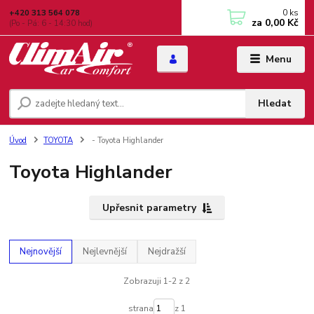
0
ks
+420 313 564 078
za
0,00 Kč
(Po - Pá: 6 - 14:30 hod)
Menu
Hledat
Úvod
TOYOTA
- Toyota Highlander
Toyota Highlander
Upřesnit parametry
Nejnovější
Nejlevnější
Nejdražší
Zobrazuji 1-2 z 2
strana
z 1