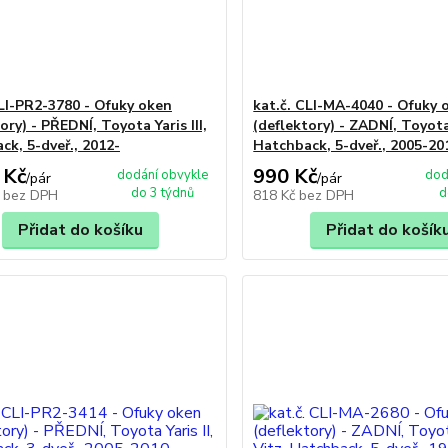
CLI-PR2-3780 - Ofuky oken
kat.č. CLI-MA-4040 - Ofuky 
ory) - PŘEDNÍ, Toyota Yaris III,
(deflektory) - ZADNÍ, Toyota 
ck, 5-dveř., 2012-
Hatchback, 5-dveř., 2005-20
 Kč
990 Kč
dodání obvykle
dod
/
pár
/
pár
do 3 týdnů
d
č
bez DPH
818 Kč
bez DPH
Přidat do košíku
Přidat do košík