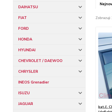
Nejnov
DAIHATSU
FIAT
Zobrazuji 
FORD
HONDA
HYUNDAI
CHEVROLET / DAEWOO
CHRYSLER
INEOS Grenadier
ISUZU
JAGUAR
kat.č. 
(deflek