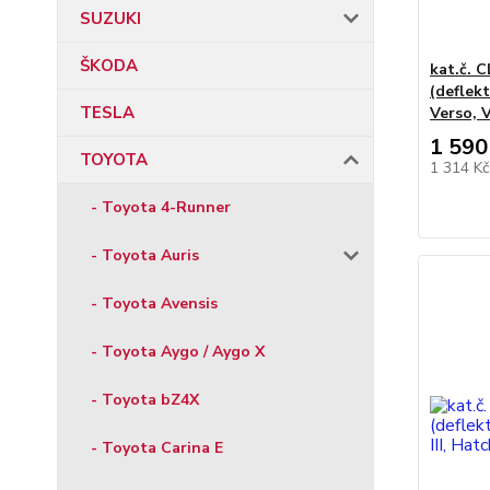
SUZUKI
ŠKODA
kat.č. 
(deflek
TESLA
Verso, V
1 590
TOYOTA
1 314 K
- Toyota 4-Runner
- Toyota Auris
- Toyota Avensis
- Toyota Aygo / Aygo X
- Toyota bZ4X
- Toyota Carina E