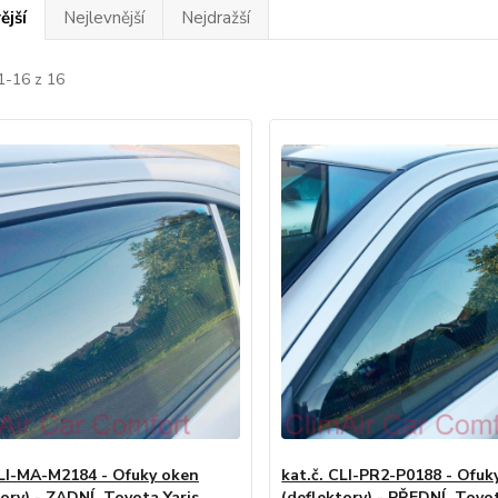
ější
Nejlevnější
Nejdražší
1-16 z 16
CLI-MA-M2184 - Ofuky oken
kat.č. CLI-PR2-P0188 - Ofuk
tory) - ZADNÍ, Toyota Yaris
(deflektory) - PŘEDNÍ, Toyot