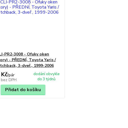
CLI-PR2-3008 - Ofuky oken
ory) - PŘEDNÍ, Toyota Yaris /
atchback, 3-dveř., 1999-2006
 Kč
dodání obvykle
/
pár
do 3 týdnů
č
bez DPH
Přidat do košíku