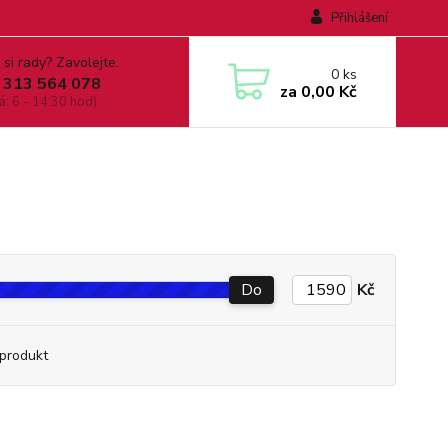
Přihlášení
 si rady? Zavolejte.
0
ks
 313 564 078
za
0,00 Kč
á: 6 - 14:30 hod)
Do
Kč
produkt