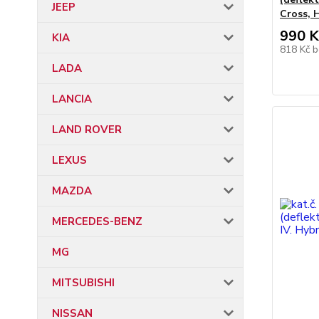
JEEP
Cross, 
990 K
KIA
818 Kč
b
LADA
LANCIA
LAND ROVER
LEXUS
MAZDA
MERCEDES-BENZ
MG
MITSUBISHI
NISSAN