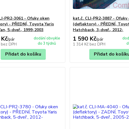
CLI-PR2-3061 - Ofuky oken
kat.č. CLI-PR2-3887 - Ofuky
tory) - PŘEDNÍ, Toyota Yaris
(deflektory) - PŘEDNÍ, Toyota
an, 5-dveř., 1999-2003
Hatchback, 3-dveř., 2012-
 Kč
1 590 Kč
dodání obvykle
dod
/
pár
/
pár
do 3 týdnů
d
č
bez DPH
1 314 Kč
bez DPH
Přidat do košíku
Přidat do košík