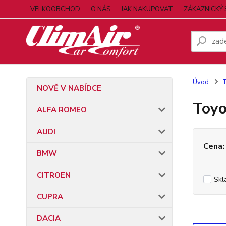
VELKOOBCHOD
O NÁS
JAK NAKUPOVAT
ZÁKAZNICKÝ 
Úvod
NOVĚ V NABÍDCE
Toyo
ALFA ROMEO
AUDI
Cena:
BMW
CITROEN
Skl
CUPRA
DACIA