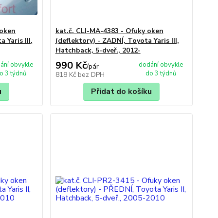
 oken
kat.č. CLI-MA-4383 - Ofuky oken
 Yaris III,
(deflektory) - ZADNÍ, Toyota Yaris III,
Hatchback, 5-dveř., 2012-
990 Kč
ání obvykle
dodání obvykle
/
pár
o 3 týdnů
do 3 týdnů
818 Kč
bez DPH
u
Přidat do košíku