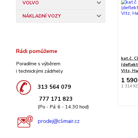
VOLVO
NÁKLADNÍ VOZY
Rádi pomůžeme
kat.č. 
Poradíme s výběrem
(deflekt
Vitz, H
i technickými zádrhely
1 590
1 314 K
313 564 079
777 171 823
(Po - Pá: 6 - 14:30 hod)
prodej@climair.cz