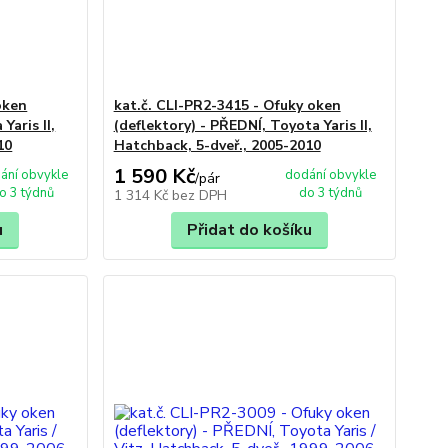
oken
kat.č. CLI-PR2-3415 - Ofuky oken
Yaris II,
(deflektory) - PŘEDNÍ, Toyota Yaris II,
10
Hatchback, 5-dveř., 2005-2010
1 590 Kč
ání obvykle
dodání obvykle
/
pár
o 3 týdnů
do 3 týdnů
1 314 Kč
bez DPH
u
Přidat do košíku