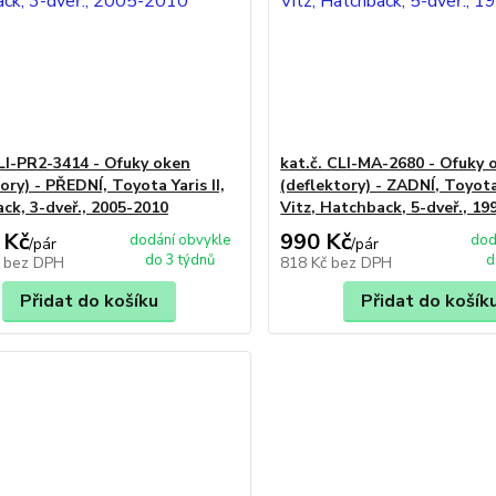
CLI-PR2-3414 - Ofuky oken
kat.č. CLI-MA-2680 - Ofuky 
ory) - PŘEDNÍ, Toyota Yaris II,
(deflektory) - ZADNÍ, Toyota
ck, 3-dveř., 2005-2010
Vitz, Hatchback, 5-dveř., 19
 Kč
990 Kč
dodání obvykle
dod
/
pár
/
pár
do 3 týdnů
d
č
bez DPH
818 Kč
bez DPH
Přidat do košíku
Přidat do košík