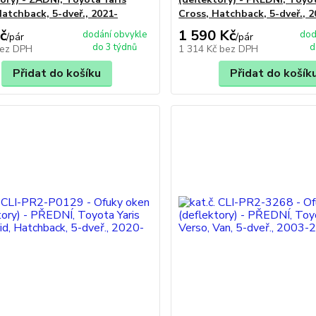
Hatchback, 5-dveř., 2021-
Cross, Hatchback, 5-dveř., 2
č
1 590 Kč
dodání obvykle
dod
/
pár
/
pár
do 3 týdnů
d
ez DPH
1 314 Kč
bez DPH
Přidat do košíku
Přidat do košík