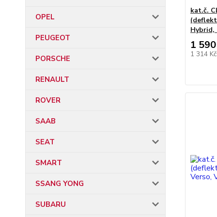
kat.č. 
OPEL
(deflekt
Hybrid,
PEUGEOT
1 590
1 314 K
PORSCHE
RENAULT
ROVER
SAAB
SEAT
SMART
SSANG YONG
SUBARU