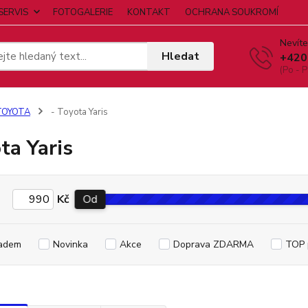
SERVIS
FOTOGALERIE
KONTAKT
OCHRANA SOUKROMÍ
Nevíte
Hledat
+420
(Po - P
TOYOTA
- Toyota Yaris
ta Yaris
Kč
Od
adem
Novinka
Akce
Doprava ZDARMA
TOP 