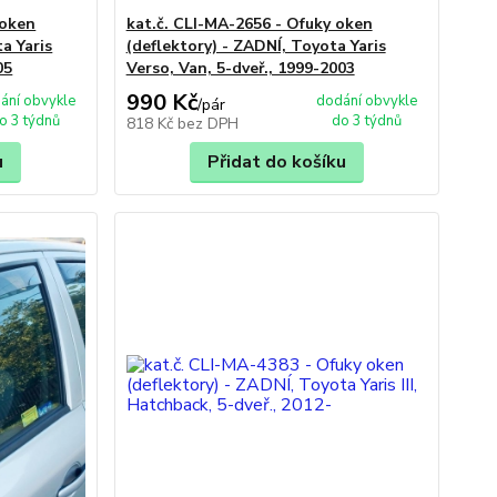
 oken
kat.č. CLI-MA-2656 - Ofuky oken
a Yaris
(deflektory) - ZADNÍ, Toyota Yaris
05
Verso, Van, 5-dveř., 1999-2003
990 Kč
ání obvykle
dodání obvykle
/
pár
o 3 týdnů
do 3 týdnů
818 Kč
bez DPH
u
Přidat do košíku