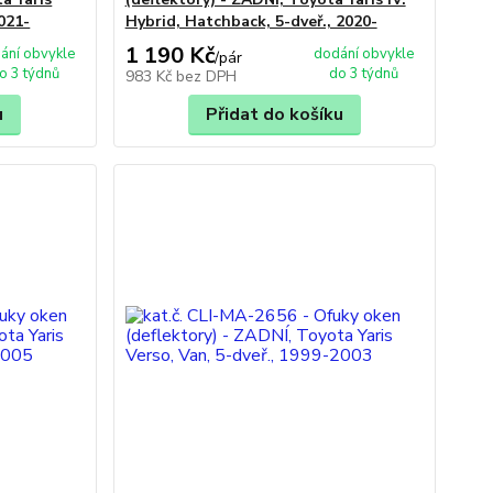
021-
Hybrid, Hatchback, 5-dveř., 2020-
1 190 Kč
ání obvykle
dodání obvykle
/
pár
o 3 týdnů
do 3 týdnů
983 Kč
bez DPH
u
Přidat do košíku