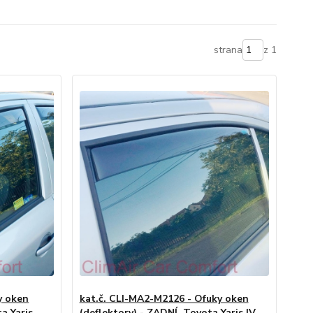
strana
z 1
y oken
kat.č. CLI-MA2-M2126 - Ofuky oken
a Yaris
(deflektory) - ZADNÍ, Toyota Yaris IV.