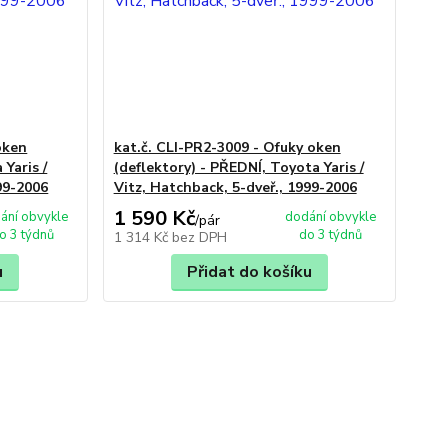
oken
kat.č. CLI-PR2-3009 - Ofuky oken
 Yaris /
(deflektory) - PŘEDNÍ, Toyota Yaris /
99-2006
Vitz, Hatchback, 5-dveř., 1999-2006
1 590 Kč
ání obvykle
dodání obvykle
/
pár
o 3 týdnů
do 3 týdnů
1 314 Kč
bez DPH
u
Přidat do košíku