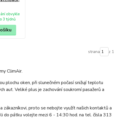
ání obvykle
o 3 týdnů
košíku
strana
z 1
my ClimAir.
ou plochu oken, při slunečném počasí snižují teplotu
ných aut. Veliké plus je zachování soukromí pasažerů a
a zákazníkovi, proto se nebojte využít našich kontaktů a
li do pátku volejte mezi 6 - 14:30 hod. na tel. čísla 313