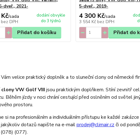
5-dveř., 2021-
5-dveř., 2019-
 Kč
4 300 Kč
dodání obvykle
dod
/
sada
/
sada
do 3 týdnů
d
č
bez DPH
3 554 Kč
bez DPH
Přidat do košíku
Přidat do 
Vám velice praktický doplněk a to sluneční clony od německé fir
 clony VW Golf VIII
jsou praktickým doplňkem. Stíní zevnitř cel
zu. Běhěm jízdy v noci chrání cestující před oslněním od světel ji
ového prostoru.
 si na profesionálním a individuálním přístupu ke každé zakázce 
 jakýkoliv dotazů napište na e-mail
prodej@climair.cz
či od pondě
(078) (077).