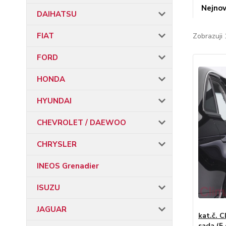
Nejnov
DAIHATSU
FIAT
Zobrazuji 
FORD
HONDA
HYUNDAI
CHEVROLET / DAEWOO
CHRYSLER
INEOS Grenadier
ISUZU
JAGUAR
kat.č. C
sada (5 