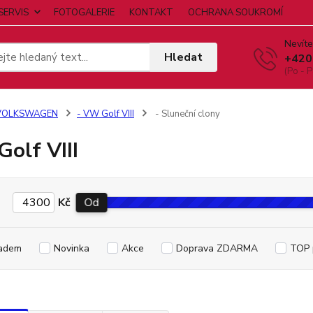
SERVIS
FOTOGALERIE
KONTAKT
OCHRANA SOUKROMÍ
Nevíte
Hledat
+420
(Po - P
VOLKSWAGEN
- VW Golf VIII
- Sluneční clony
olf VIII
Kč
Od
adem
Novinka
Akce
Doprava ZDARMA
TOP 