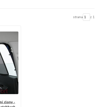
strana
z 1
ní clony -
 Hatchback,