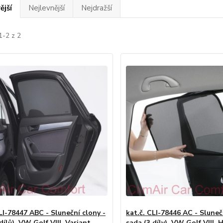
ější
Nejlevnější
Nejdražší
1-2 z 2
LI-78447 ABC - Sluneční clony -
kat.č. CLI-78446 AC - Sluneč
dílů), VW Golf VIII. Variant,
sada (3 díly), VW Golf VIII,