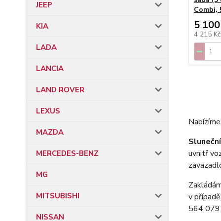
JEEP
Combi, 
5 100
KIA
4 215 K
LADA
LANCIA
LAND ROVER
LEXUS
Nabízíme 
MAZDA
Sluneční
uvnitř vo
MERCEDES-BENZ
zavazadl
MG
Zakládáme
MITSUBISHI
v případě
564 079 
NISSAN