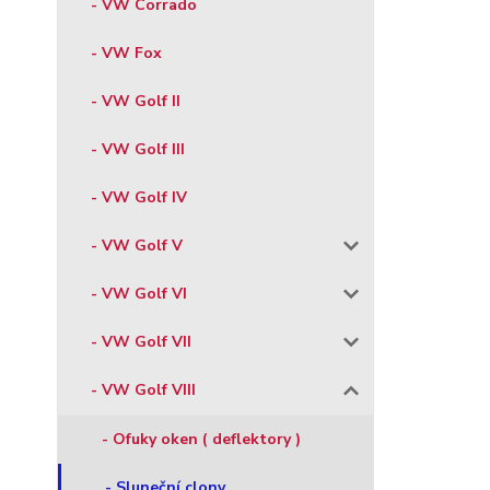
- VW Corrado
- VW Fox
- VW Golf II
- VW Golf III
- VW Golf IV
- VW Golf V
- VW Golf VI
- VW Golf VII
- VW Golf VIII
- Ofuky oken ( deflektory )
- Sluneční clony