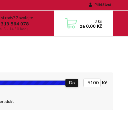
Přihlášení
 si rady? Zavolejte.
0
ks
 313 564 078
za
0,00 Kč
á: 6 - 14:30 hod)
Do
Kč
produkt