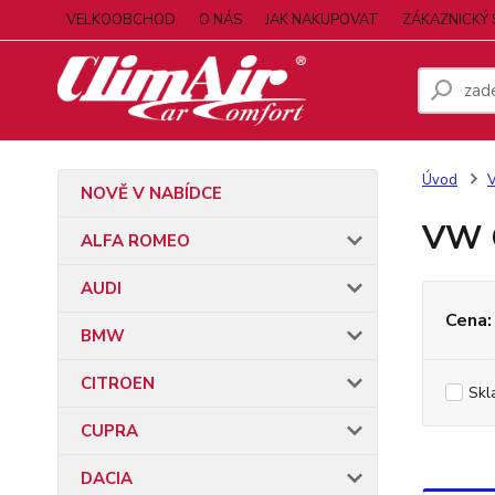
VELKOOBCHOD
O NÁS
JAK NAKUPOVAT
ZÁKAZNICKÝ 
Úvod
NOVĚ V NABÍDCE
VW G
ALFA ROMEO
AUDI
Cena:
BMW
CITROEN
Skl
CUPRA
DACIA