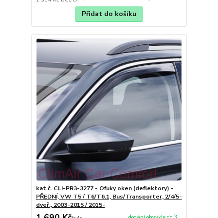
Přidat do košíku
kat.č. CLI-PR3-3277 - Ofuky oken (deflektory) -
PŘEDNÍ, VW T5 / T6/T6.1, Bus/Transporter, 2/4/5-
dveř., 2003-2015 / 2015-
1 690 Kč
dodání obvykle do 3