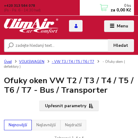
0
ks
+420 313 564 078
za
0,00 Kč
(Po - Pá: 6 - 14:30 hod)
Menu
Hledat
Úvod
VOLKSWAGEN
- VW T3 / T4 / T5 / T6 / T7
- Ofuky oken (
deflektory )
Ofuky oken VW T2 / T3 / T4 / T5 /
T6 / T7 - Bus / Transporter
Upřesnit parametry
Nejnovější
Nejlevnější
Nejdražší
Zobrazuji 1-4 z 4