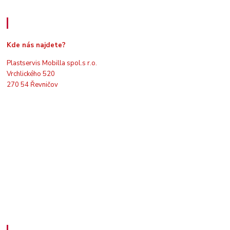
Kde nás najdete
Kde nás najdete?
Plastservis Mobilla spol.s r.o.
Vrchlického 520
270 54 Řevničov