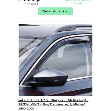
/
pár
týdnů
1 397 Kč
bez DPH
Přidat do košíku
kat.č. CLI-PR2-1615 - Ofuky oken (deflektory) -
PŘEDNÍ, VW T4, Bus/Transporter, 2/4/5-dveř.,
1990-2003