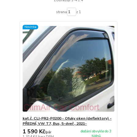
strana
z 1
Novinka
kat.č. CLI-PR2-P0200 - Ofuky oken (deflektory) -
PŘEDNÍ, VW T7, Bus, 5-dveř., 2021-
1 590 Kč
dodání obvykle do 3
/
pár
týdnů
1 314 Kč
bez DPH