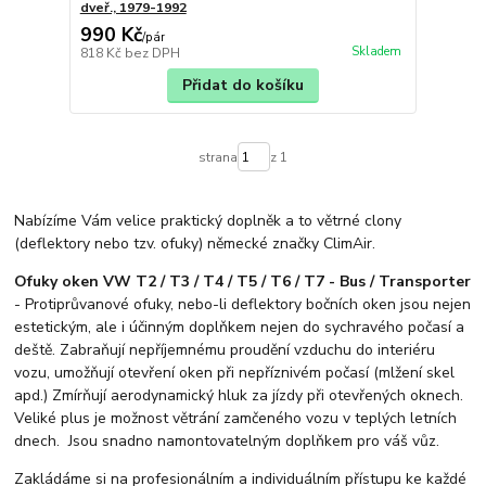
dveř., 1979-1992
990 Kč
/
pár
Skladem
818 Kč
bez DPH
Přidat do košíku
strana
z 1
Nabízíme Vám velice praktický doplněk a to větrné clony
(deflektory nebo tzv. ofuky) německé značky ClimAir.
Ofuky oken VW T2 / T3 / T4 / T5 / T6 / T7 - Bus / Transporter
- Protiprůvanové ofuky, nebo-li deflektory bočních oken jsou nejen
estetickým, ale i účinným doplňkem nejen do sychravého počasí a
deště. Zabraňují nepříjemnému proudění vzduchu do interiéru
vozu, umožňují otevření oken při nepříznivém počasí (mlžení skel
apd.) Zmírňují aerodynamický hluk za jízdy při otevřených oknech.
Veliké plus je možnost větrání zamčeného vozu v teplých letních
dnech. Jsou snadno namontovatelným doplňkem pro váš vůz.
Zakládáme si na profesionálním a individuálním přístupu ke každé