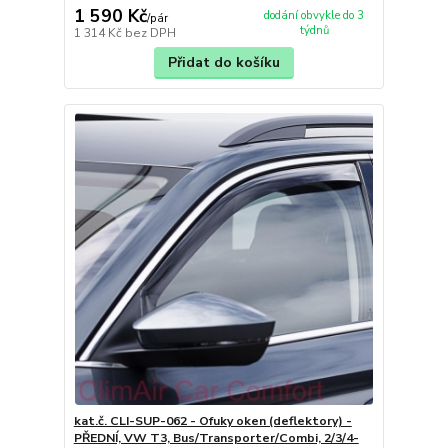
1 590 Kč
dodání obvykle do 3
/
pár
týdnů
1 314 Kč
bez DPH
Přidat do košíku
kat.č. CLI-SUP-062 - Ofuky oken (deflektory) -
PŘEDNÍ, VW T3, Bus/Transporter/Combi, 2/3/4-