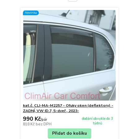
Novinka
kat.č. CLI-MA-M2257 - Ofuky oken (deflektory) -
ZADNÍ, VW ID.7, 5-dveř., 2023-
990 Kč
dodání obvykle do 3
/
pár
týdnů
818 Kč
bez DPH
Přidat do košíku