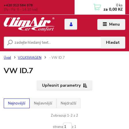
0
ks
+420 313 564 078
za
0,00 Kč
(Po - Pá: 6 - 14:30 hod)
Menu
Hledat
Úvod
VOLKSWAGEN
- VW ID.7
VW ID.7
Upřesnit parametry
Nejnovější
Nejlevnější
Nejdražší
Zobrazuji 1-2 z 2
strana
z 1