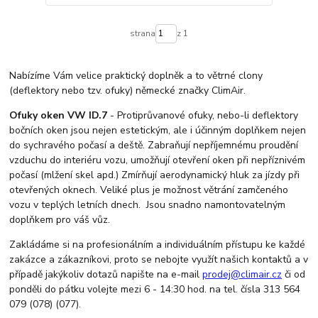
strana
z 1
Nabízíme Vám velice praktický doplněk a to větrné clony
(deflektory nebo tzv. ofuky) německé značky ClimAir.
Ofuky oken VW ID.7
- Protiprůvanové ofuky, nebo-li deflektory
bočních oken jsou nejen estetickým, ale i účinným doplňkem nejen
do sychravého počasí a deště. Zabraňují nepříjemnému proudění
vzduchu do interiéru vozu, umožňují otevření oken při nepříznivém
počasí (mlžení skel apd.) Zmírňují aerodynamický hluk za jízdy při
otevřených oknech. Veliké plus je možnost větrání zamčeného
vozu v teplých letních dnech. Jsou snadno namontovatelným
doplňkem pro váš vůz.
Zakládáme si na profesionálním a individuálním přístupu ke každé
zakázce a zákazníkovi, proto se nebojte využít našich kontaktů a v
případě jakýkoliv dotazů napište na e-mail
prodej@climair.cz
či od
ponděli do pátku volejte mezi 6 - 14:30 hod. na tel. čísla 313 564
079 (078) (077).