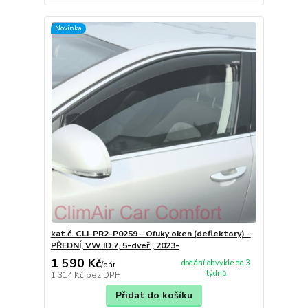
Novinka
kat.č. CLI-PR2-P0259 - Ofuky oken (deflektory) -
PŘEDNÍ, VW ID.7, 5-dveř., 2023-
1 590 Kč
dodání obvykle do 3
/
pár
týdnů
1 314 Kč
bez DPH
Přidat do košíku