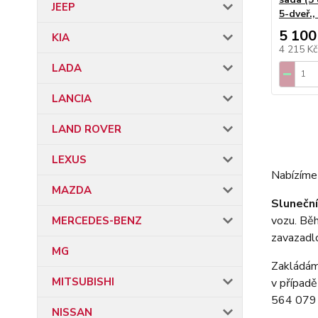
JEEP
5-dveř.,
5 100
KIA
4 215 K
LADA
LANCIA
LAND ROVER
LEXUS
Nabízíme 
MAZDA
Slunečn
vozu. Běh
MERCEDES-BENZ
zavazadl
MG
Zakládáme
MITSUBISHI
v případě
564 079 
NISSAN