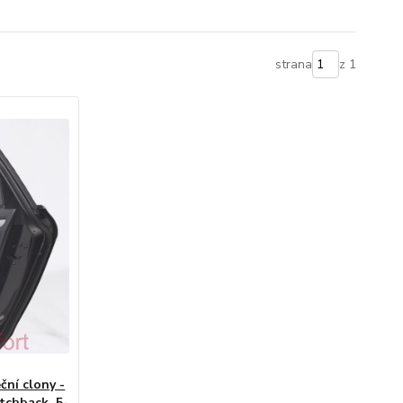
strana
z 1
ční clony -
tchback, 5-