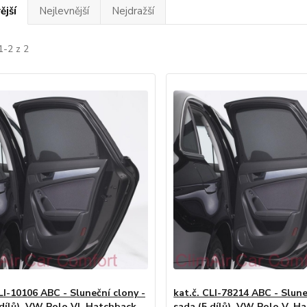
ější
Nejlevnější
Nejdražší
1-2 z 2
LI-10106 ABC - Sluneční clony -
kat.č. CLI-78214 ABC - Slune
 dílů), VW Polo VI, Hatchback,
sada (5 dílů), VW Polo V, Ha