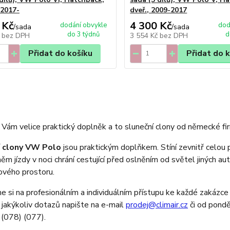
 2017-
dveř., 2009-2017
 Kč
4 300 Kč
dodání obvykle
dod
/
sada
/
sada
do 3 týdnů
d
č
bez DPH
3 554 Kč
bez DPH
Přidat do košíku
Přidat do 
Vám velice praktický doplněk a to sluneční clony od německé fir
í clony VW Polo
jsou praktickým doplňkem. Stíní zevnitř celou p
ěm jízdy v noci chrání cestující před oslněním od světel jiných au
ového prostoru.
 si na profesionálním a individuálním přístupu ke každé zakázce 
 jakýkoliv dotazů napište na e-mail
prodej@climair.cz
či od pondě
(078) (077).