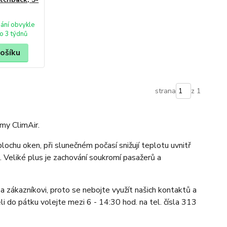
ání obvykle
o 3 týdnů
košíku
strana
z 1
my ClimAir.
lochu oken, při slunečném počasí snižují teplotu uvnitř
t. Veliké plus je zachování soukromí pasažerů a
a zákazníkovi, proto se nebojte využít našich kontaktů a
li do pátku volejte mezi 6 - 14:30 hod. na tel. čísla 313