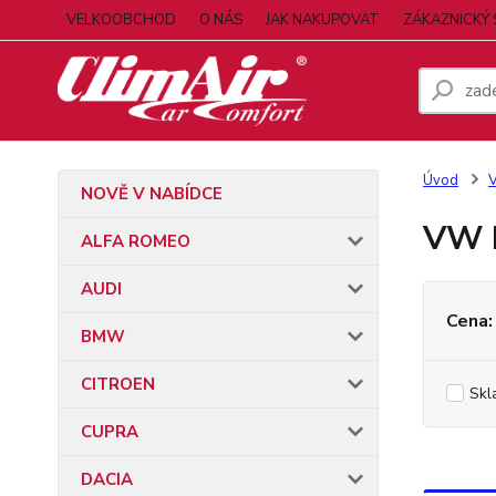
VELKOOBCHOD
O NÁS
JAK NAKUPOVAT
ZÁKAZNICKÝ 
Úvod
NOVĚ V NABÍDCE
VW 
ALFA ROMEO
AUDI
Cena:
BMW
CITROEN
Skl
CUPRA
DACIA