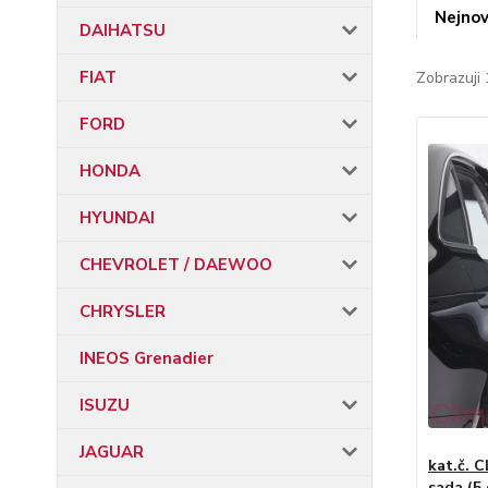
Nejnov
DAIHATSU
FIAT
Zobrazuji 
FORD
HONDA
HYUNDAI
CHEVROLET / DAEWOO
CHRYSLER
INEOS Grenadier
ISUZU
JAGUAR
kat.č. C
sada (5