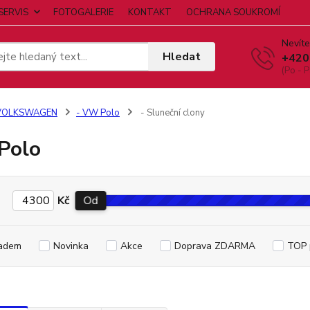
SERVIS
FOTOGALERIE
KONTAKT
OCHRANA SOUKROMÍ
Nevíte
Hledat
+420
(Po - P
VOLKSWAGEN
- VW Polo
- Sluneční clony
Polo
Kč
Od
adem
Novinka
Akce
Doprava ZDARMA
TOP 