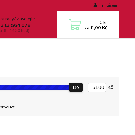
Přihlášení
 si rady? Zavolejte.
0
ks
 313 564 078
za
0,00 Kč
á: 6 - 14:30 hod)
Do
Kč
produkt