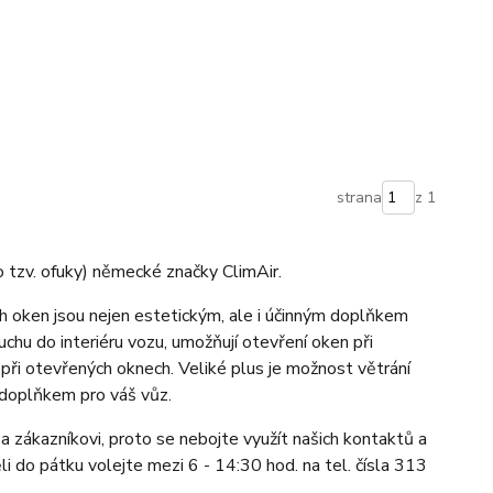
strana
z 1
 tzv. ofuky) německé značky ClimAir.
ch oken jsou nejen estetickým, ale i účinným doplňkem
chu do interiéru vozu, umožňují otevření oken při
 při otevřených oknech. Veliké plus je možnost větrání
doplňkem pro váš vůz.
a zákazníkovi, proto se nebojte využít našich kontaktů a
li do pátku volejte mezi 6 - 14:30 hod. na tel. čísla 313