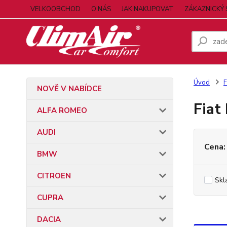
VELKOOBCHOD
O NÁS
JAK NAKUPOVAT
ZÁKAZNICKÝ 
Úvod
F
NOVĚ V NABÍDCE
Fiat
ALFA ROMEO
AUDI
Cena:
BMW
CITROEN
Skl
CUPRA
DACIA