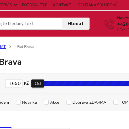
SERVIS
FOTOGALERIE
KONTAKT
OCHRANA SOUKROMÍ
Nevíte
Hledat
+420
(Po - P
IAT
- Fiat Brava
 Brava
Kč
Od
adem
Novinka
Akce
Doprava ZDARMA
TOP 