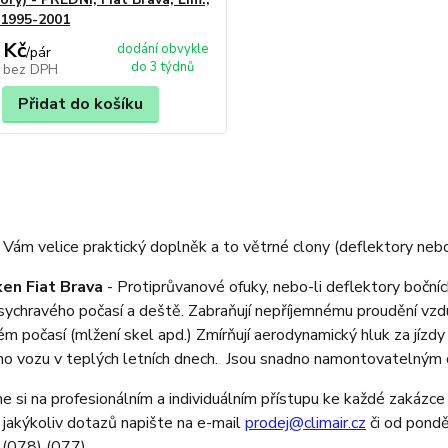
, 1995-2001
 Kč
dodání obvykle
/
pár
do 3 týdnů
č
bez DPH
Přidat do košíku
Vám velice praktický doplněk a to větrné clony (deflektory nebo
en Fiat Brava
- Protiprůvanové ofuky, nebo-li deflektory boční
sychravého počasí a deště. Zabraňují nepříjemnému proudění vzdu
ém počasí (mlžení skel apd.) Zmírňují aerodynamický hluk za jízdy
o vozu v teplých letních dnech. Jsou snadno namontovatelným 
 si na profesionálním a individuálním přístupu ke každé zakázce 
 jakýkoliv dotazů napište na e-mail
prodej@climair.cz
či od pondě
(078) (077).