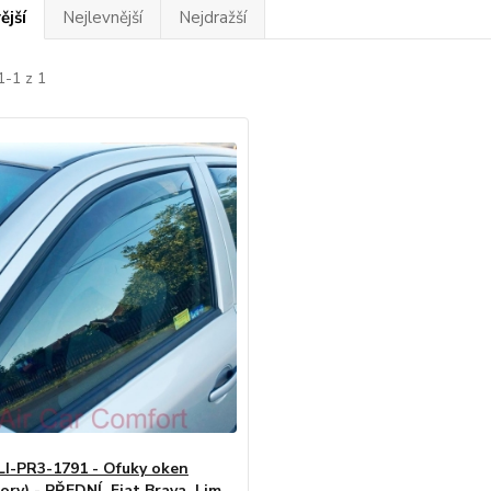
ější
Nejlevnější
Nejdražší
1-1 z 1
CLI-PR3-1791 - Ofuky oken
ory) - PŘEDNÍ, Fiat Brava, Lim.,