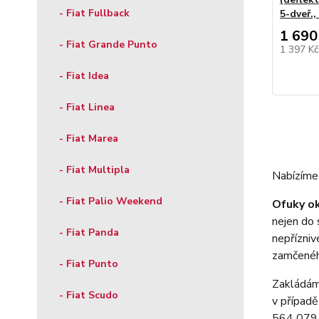
- Fiat Fullback
5-dveř.
1 690
- Fiat Grande Punto
1 397 K
- Fiat Idea
- Fiat Linea
- Fiat Marea
- Fiat Multipla
Nabízíme 
- Fiat Palio Weekend
Ofuky ok
nejen do 
- Fiat Panda
nepřízniv
zamčenéh
- Fiat Punto
Zakládáme
- Fiat Scudo
v případě
564 079 