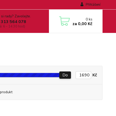
Přihlášení
 si rady? Zavolejte.
0
ks
 313 564 078
za
0,00 Kč
á: 6 - 14:30 hod)
Do
Kč
produkt