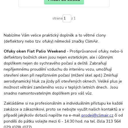
strana
z 1
Nabízíme Vám velice praktický doplněk a to větrné clony
(deflektory nebo tzv. ofuky) německé značky ClimAir.
Ofuky oken Fiat Palio Weekend
- Protiprůvanové ofuky, nebo-li
deflektory bočních oken jsou nejen estetickým, ale i účinným
doplňkem nejen do sychravého počasí a deště. Zabraňují
nepříjemnému proudění vzduchu do interiéru vozu, umožňují
otevření oken při nepříznivém počasí (mlžení skel apd.) Zmírňují
aerodynamický hluk za jízdy při otevřených oknech. Veliké plus je
možnost větrání zamčeného vozu v teplých letních dnech. Jsou
snadno namontovatelným doplňkem pro váš vůz.
Zakládáme si na profesionálním a individuálním přístupu ke každé
zakázce a zákazníkovi, proto se nebojte využít našich kontaktů a v
případě jakýkoliv dotazů napište na e-mail
prodej@climair.cz
či od
ponděli do pátku volejte mezi 6 - 14:30 hod. na tel. čísla 313 564
079 (078) (077).