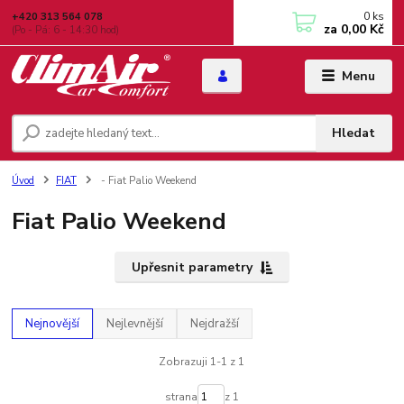
0
ks
+420 313 564 078
za
0,00 Kč
(Po - Pá: 6 - 14:30 hod)
Menu
Hledat
Úvod
FIAT
- Fiat Palio Weekend
Fiat Palio Weekend
Upřesnit parametry
Nejnovější
Nejlevnější
Nejdražší
Zobrazuji 1-1 z 1
strana
z 1