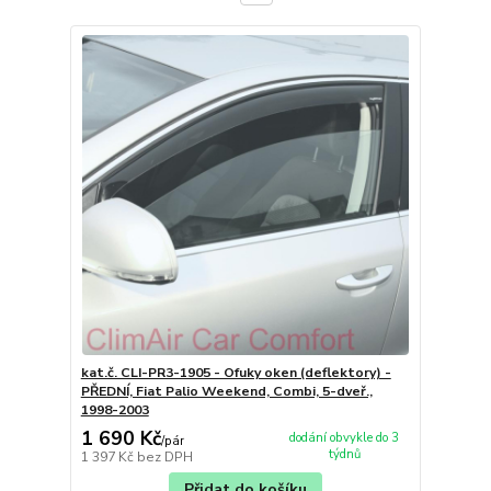
kat.č. CLI-PR3-1905 - Ofuky oken (deflektory) -
PŘEDNÍ, Fiat Palio Weekend, Combi, 5-dveř.,
1998-2003
1 690 Kč
dodání obvykle do 3
/
pár
týdnů
1 397 Kč
bez DPH
Přidat do košíku