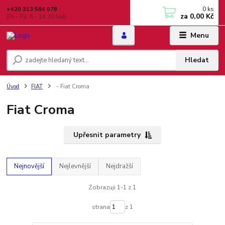
0
ks
+420 313 564 078
za
0,00 Kč
(Po - Pá: 6 - 14:30 hod)
Menu
Hledat
Úvod
FIAT
- Fiat Croma
Fiat Croma
Upřesnit parametry
Nejnovější
Nejlevnější
Nejdražší
Zobrazuji 1-1 z 1
strana
z 1