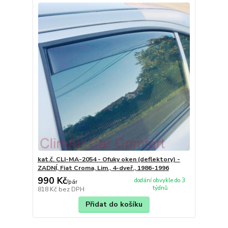
kat.č. CLI-MA-2054 - Ofuky oken (deflektory) -
ZADNÍ, Fiat Croma, Lim., 4-dveř., 1986-1996
990 Kč
dodání obvykle do 3
/
pár
týdnů
818 Kč
bez DPH
Přidat do košíku