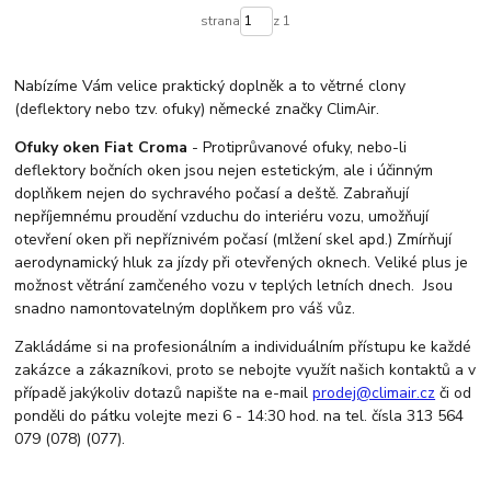
strana
z 1
Nabízíme Vám velice praktický doplněk a to větrné clony
(deflektory nebo tzv. ofuky) německé značky ClimAir.
Ofuky oken Fiat Croma
- Protiprůvanové ofuky, nebo-li
deflektory bočních oken jsou nejen estetickým, ale i účinným
doplňkem nejen do sychravého počasí a deště. Zabraňují
nepříjemnému proudění vzduchu do interiéru vozu, umožňují
otevření oken při nepříznivém počasí (mlžení skel apd.) Zmírňují
aerodynamický hluk za jízdy při otevřených oknech. Veliké plus je
možnost větrání zamčeného vozu v teplých letních dnech. Jsou
snadno namontovatelným doplňkem pro váš vůz.
Zakládáme si na profesionálním a individuálním přístupu ke každé
zakázce a zákazníkovi, proto se nebojte využít našich kontaktů a v
případě jakýkoliv dotazů napište na e-mail
prodej@climair.cz
či od
ponděli do pátku volejte mezi 6 - 14:30 hod. na tel. čísla 313 564
079 (078) (077).