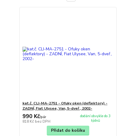
kat.č. CLI-MA-2751 - Ofuky oken (deflektory) -
ZADNÍ, Fiat Ulysee, Van, 5-dveř., 2002-
990 Kč
dodání obvykle do 3
/
pár
týdnů
818 Kč
bez DPH
Přidat do košíku