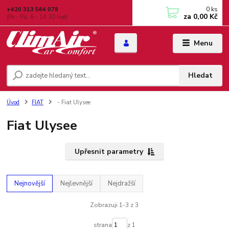
0
ks
+420 313 564 078
za
0,00 Kč
(Po - Pá: 6 - 14:30 hod)
Menu
Hledat
Úvod
FIAT
- Fiat Ulysee
Fiat Ulysee
Upřesnit parametry
Nejnovější
Nejlevnější
Nejdražší
Zobrazuji 1-3 z 3
strana
z 1