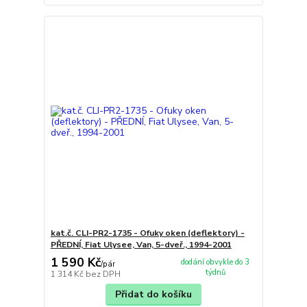
kat.č. CLI-PR2-1735 - Ofuky oken (deflektory) -
PŘEDNÍ, Fiat Ulysee, Van, 5-dveř., 1994-2001
1 590 Kč
dodání obvykle do 3
/
pár
týdnů
1 314 Kč
bez DPH
Přidat do košíku