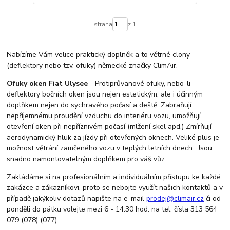
strana
z 1
Nabízíme Vám velice praktický doplněk a to větrné clony
(deflektory nebo tzv. ofuky) německé značky ClimAir.
Ofuky oken Fiat Ulysee
- Protiprůvanové ofuky, nebo-li
deflektory bočních oken jsou nejen estetickým, ale i účinným
doplňkem nejen do sychravého počasí a deště. Zabraňují
nepříjemnému proudění vzduchu do interiéru vozu, umožňují
otevření oken při nepříznivém počasí (mlžení skel apd.) Zmírňují
aerodynamický hluk za jízdy při otevřených oknech. Veliké plus je
možnost větrání zamčeného vozu v teplých letních dnech. Jsou
snadno namontovatelným doplňkem pro váš vůz.
Zakládáme si na profesionálním a individuálním přístupu ke každé
zakázce a zákazníkovi, proto se nebojte využít našich kontaktů a v
případě jakýkoliv dotazů napište na e-mail
prodej@climair.cz
či od
ponděli do pátku volejte mezi 6 - 14:30 hod. na tel. čísla 313 564
079 (078) (077).