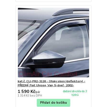
kat.č. CLI-PR2-3126 - Ofuky oken (deflektory) -
PŘEDNÍ, Fiat Ulysee, Van, 5-dveř., 2002-
1 590 Kč
dodání obvykle do 3
/
pár
týdnů
1 314 Kč
bez DPH
Přidat do košíku