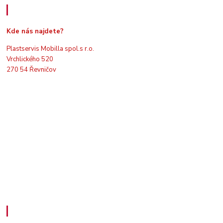
Kde nás najdete
Kde nás najdete?
Plastservis Mobilla spol.s r.o.
Vrchlického 520
270 54 Řevničov
Kontakty