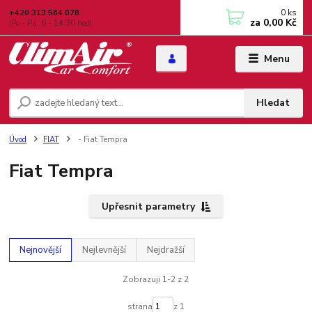
0
ks
+420 313 564 078
za
0,00 Kč
(Po - Pá: 6 - 14:30 hod)
Menu
Hledat
Úvod
FIAT
- Fiat Tempra
Fiat Tempra
Upřesnit parametry
Nejnovější
Nejlevnější
Nejdražší
Zobrazuji 1-2 z 2
strana
z 1