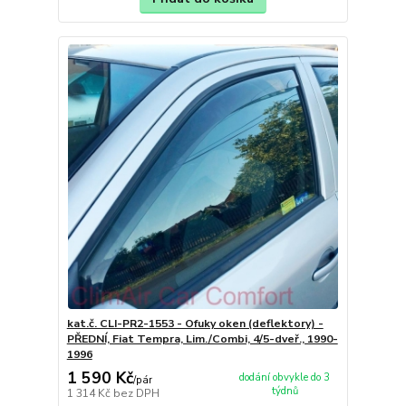
kat.č. CLI-PR2-1553 - Ofuky oken (deflektory) -
PŘEDNÍ, Fiat Tempra, Lim./Combi, 4/5-dveř., 1990-
1996
1 590 Kč
dodání obvykle do 3
/
pár
týdnů
1 314 Kč
bez DPH