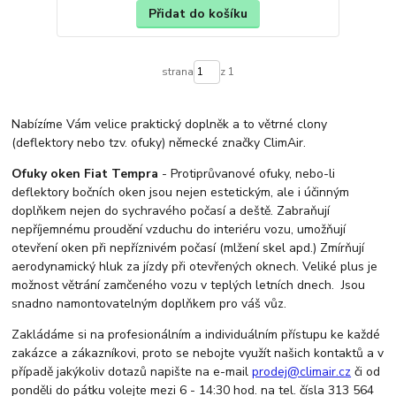
Přidat do košíku
strana
z 1
Nabízíme Vám velice praktický doplněk a to větrné clony
(deflektory nebo tzv. ofuky) německé značky ClimAir.
Ofuky oken Fiat Tempra
- Protiprůvanové ofuky, nebo-li
deflektory bočních oken jsou nejen estetickým, ale i účinným
doplňkem nejen do sychravého počasí a deště. Zabraňují
nepříjemnému proudění vzduchu do interiéru vozu, umožňují
otevření oken při nepříznivém počasí (mlžení skel apd.) Zmírňují
aerodynamický hluk za jízdy při otevřených oknech. Veliké plus je
možnost větrání zamčeného vozu v teplých letních dnech. Jsou
snadno namontovatelným doplňkem pro váš vůz.
Zakládáme si na profesionálním a individuálním přístupu ke každé
zakázce a zákazníkovi, proto se nebojte využít našich kontaktů a v
případě jakýkoliv dotazů napište na e-mail
prodej@climair.cz
či od
ponděli do pátku volejte mezi 6 - 14:30 hod. na tel. čísla 313 564