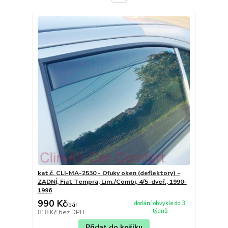
kat.č. CLI-MA-2530 - Ofuky oken (deflektory) -
ZADNÍ, Fiat Tempra, Lim./Combi, 4/5-dveř., 1990-
1996
990 Kč
dodání obvykle do 3
/
pár
týdnů
818 Kč
bez DPH
Přidat do košíku