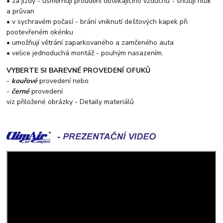
• za jízdy - usměrňují proudění obtékajícího vzduchu - snižují hluk
a průvan
• v sychravém počasí - brání vniknutí dešťových kapek při
pootevřeném okénku
• umožňují větrání zaparkovaného a zamčeného auta
• velice jednoduchá montáž - pouhým nasazením.
VYBERTE SI BAREVNÉ PROVEDENÍ OFUKŮ
-
kouřové
provedení nebo
-
černé
provedení
viz přiložené obrázky - Detaily materiálů