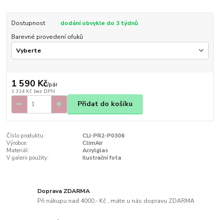
Dostupnost
dodání obvykle do 3 týdnů
Barevné provedení ofuků
1 590 Kč
/
pár
1 314 Kč
bez DPH
Přidat do košíku
Číslo produktu:
CLI-PR2-P0306
Výrobce:
ClimAir
Materiál:
Acrylglas
V galerii použity:
Ilustrační fota
Doprava ZDARMA
Při nákupu nad 4000,- Kč , máte u nás dopravu ZDARMA