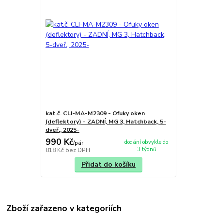
kat.č. CLI-MA-M2309 - Ofuky oken
(deflektory) - ZADNÍ, MG 3, Hatchback, 5-
dveř., 2025-
990 Kč
dodání obvykle do
/
pár
3 týdnů
818 Kč
bez DPH
Přidat do košíku
Zboží zařazeno v kategoriích